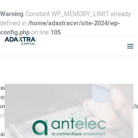
Warning
: Constant WP_MEMORY_LIMIT already
defined in
/home/adaxtracvr/site-2024/wp-
config.php
on line
105
arning
: Trying to access array offset on false in
home/adaxtracvr/site-2024/wp-
ontent/themes/cesis/functions/cesis_functions/
n line
117
arning
: Trying to access array offset on false in