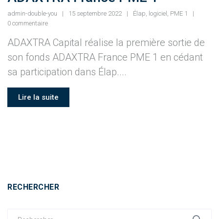
admin-double-you
15 septembre 2022
Élap
,
logiciel
,
PME 1
0 commentaire
ADAXTRA Capital réalise la première sortie de
son fonds ADAXTRA France PME 1 en cédant
sa participation dans Élap....
Lire la suite
RECHERCHER
Search