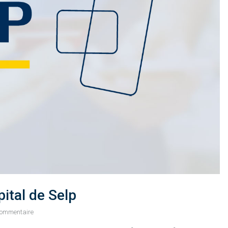
ions/img_resizer/aq_resizer.php
on line
117
e in
/home/adaxtracvr/site-2024/wp-
ions/img_resizer/aq_resizer.php
on line
118
ital de Selp
commentaire