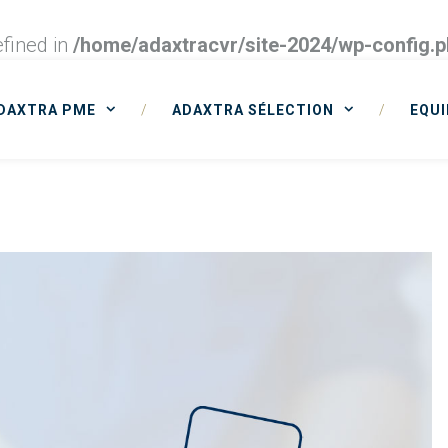
fined in
/home/adaxtracvr/site-2024/wp-config.
DAXTRA PME
/
ADAXTRA SÉLECTION
/
EQUI
e in
/home/adaxtracvr/site-2024/wp-
ions/img_resizer/aq_resizer.php
on line
117
e in
/home/adaxtracvr/site-2024/wp-
ions/img_resizer/aq_resizer.php
on line
118
e in
/home/adaxtracvr/site-2024/wp-