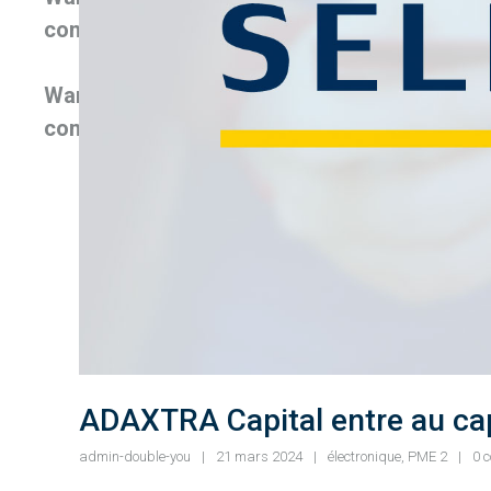
content/themes/cesis/functions/cesis_funct
Warning
: Trying to access array offset on fals
content/themes/cesis/functions/cesis_funct
ADAXTRA Capital entre au cap
admin-double-you
21 mars 2024
électronique
,
PME 2
0 