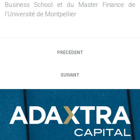
Business School et du Master Finance de
l’Université de Montpellier
Navigation
PRÉCÉDENT
de
SUIVANT
l’article